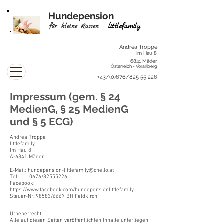
Hundepension
für kleine Rassen
littlefamily
Andrea Troppe
Im Hau 8
6841 Mäder
Österreich - Vorarlberg
+43/(0)676/825 55 226
Impressum (gem. § 24
MedienG, § 25 MedienG
und § 5 ECG)
Andrea Troppe
littlefamily
Im Hau 8
A-6841 Mäder
E-Mail:
hundepension-littlefamily@chello.at
Tel: 0676/82555226
Facebook:
https://www.facebook.com/hundepensionlittlefamily
Steuer-Nr.:98583/6667 BH Feldkirch
Urheberrecht
Alle auf diesen Seiten veröffentlichten Inhalte unterliegen